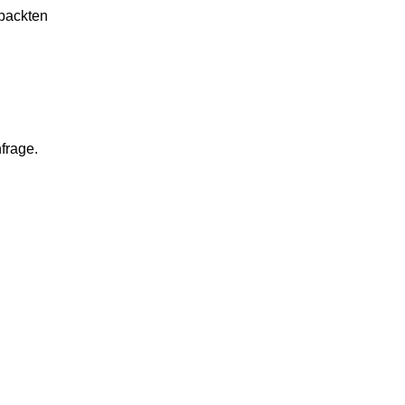
epackten
frage.