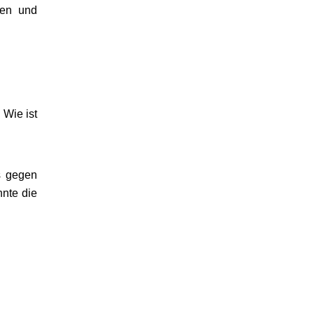
ten und
 Wie ist
s gegen
nnte die