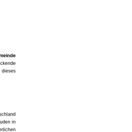
emeinde
rückende
 dieses
schland
Juden in
rlichen