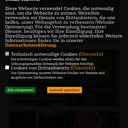
Diese Webseite verwendet Cookies, die notwendig
sind, um die Webseite zu nutzen. Weiterhin
verwenden wir Dienste von Drittanbietern, die uns
Schwerwiegende Vorwürfe gegen AfD-
helfen, unser Webangebot zu verbessern (Website-
Optmierung). Für die Verwendung bestimmter
Bezirksvertreter müssen unverzüglich
Dienste, benötigen wir Ihre Einwilligung. Ihre
Einwilligung können Sie jederzeit widerrufen. Weitere
aufgeklärt werden
Informationen finden Sie in unserer
Datenschutzerklärung
.
Technisch notwendige Cookies (
Übersicht
)
Die notwendigen Cookies werden allein für den
ordnungsgemäßen Gebrauch der Webseite benötigt.
Cookies von Drittanbietern (
Übersicht
)
Zur Optimierung unserer Webseite binden wir Dienste und
Angebote von Drittanbietern ein.
Ratsbeschluss darf nicht versanden:
Vermüllung in Remscheid erfordert endlich
Alle akzeptieren
Auswahl speichern
konsequentes Handeln