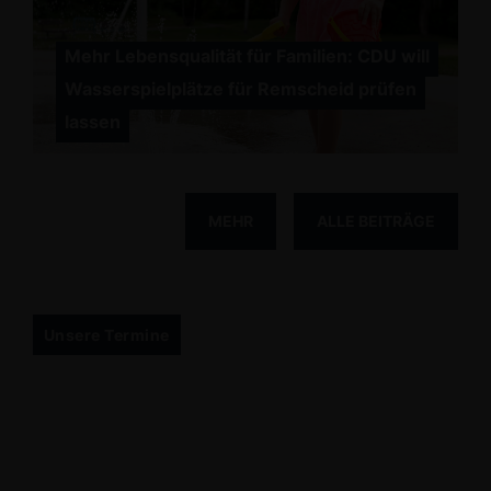
Mehr Lebensqualität für Familien: CDU will
Wasserspielplätze für Remscheid prüfen
lassen
MEHR
ALLE BEITRÄGE
Unsere Termine