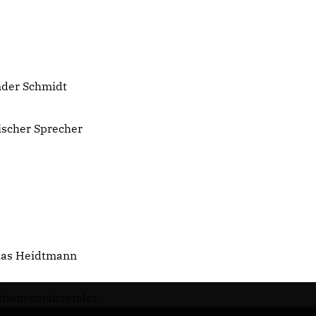
r Schmidt
cher Sprecher
s Heidtmann
nsvorsitzender