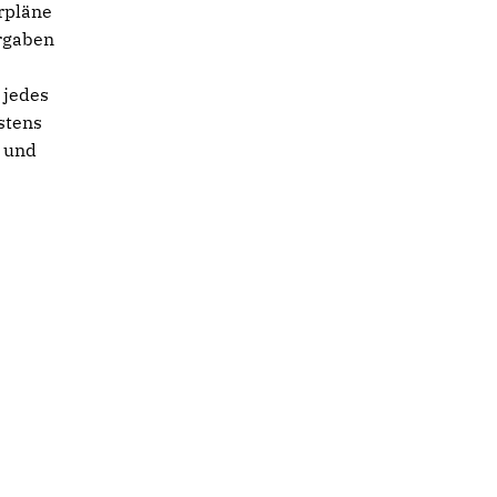
hrpläne
orgaben
 jedes
stens
e und