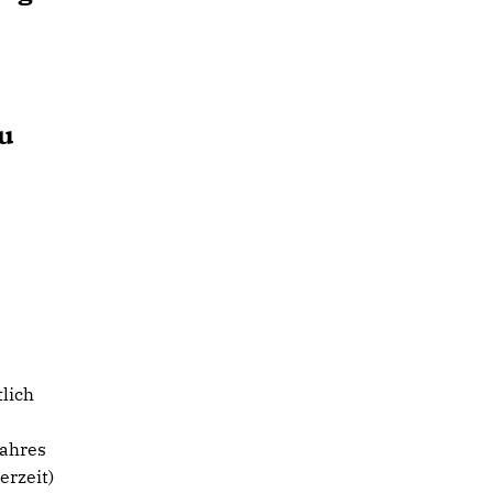
u
lich
jahres
erzeit)