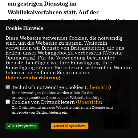
am gestrigen Dienstag im
Wahllokalverfahren statt. Auf der
Mitgliederversammlung wurde Monika Hein,
Cookie Hinweis
die die Geschicke der Frauen Union von
1990-2010 leitete, zur Ehrenvorsitzenden
Diese Webseite verwendet Cookies, die notwendig
sind, um die Webseite zu nutzen. Weiterhin
auf Lebenszeit ernannt.
verwenden wir Dienste von Drittanbietern, die uns
helfen, unser Webangebot zu verbessern (Website-
Optmierung). Für die Verwendung bestimmter
Dienste, benötigen wir Ihre Einwilligung. Ihre
Einwilligung können Sie jederzeit widerrufen. Weitere
Informationen finden Sie in unserer
Datenschutzerklärung
.
Technisch notwendige Cookies (
Übersicht
)
Die notwendigen Cookies werden allein für den
ordnungsgemäßen Gebrauch der Webseite benötigt.
Cookies von Drittanbietern (
Übersicht
)
Zur Optimierung unserer Webseite binden wir Dienste und
Angebote von Drittanbietern ein.
Alle akzeptieren
Auswahl speichern