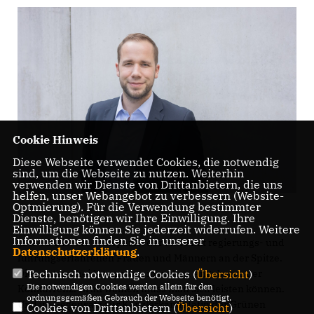
Cookie Hinweis
Diese Webseite verwendet Cookies, die notwendig
sind, um die Webseite zu nutzen. Weiterhin
verwenden wir Dienste von Drittanbietern, die uns
helfen, unser Webangebot zu verbessern (Website-
Optmierung). Für die Verwendung bestimmter
Dienste, benötigen wir Ihre Einwilligung. Ihre
Einwilligung können Sie jederzeit widerrufen. Weitere
Informationen finden Sie in unserer
Die CDU ist die Volkspartei der Mitte mit regierungs- und
Datenschutzerklärung
.
führungserfahrenen Frauen und Männern an der Spitze.
Dies unterscheidet uns von manchen Angeboten der
Technisch notwendige Cookies (
Übersicht
)
Die notwendigen Cookies werden allein für den
Konkurrenz. Grün wählen muss man sich leisten können.
ordnungsgemäßen Gebrauch der Webseite benötigt.
Und im Gegensatz zur Kanzlerkandidatin der Grünen
Cookies von Drittanbietern (
Übersicht
)