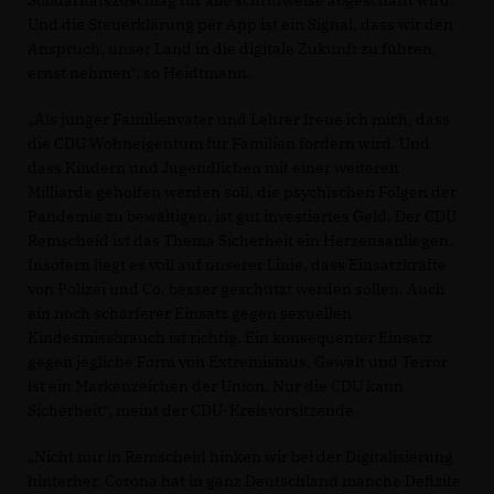
Solidaritätszuschlag für alle schrittweise abgeschafft wird.
Und die Steuerklärung per App ist ein Signal, dass wir den
Anspruch, unser Land in die digitale Zukunft zu führen,
ernst nehmen“, so Heidtmann.
Als junger Familienvater und Lehrer freue ich mich, dass
die CDU Wohneigentum für Familien fördern wird. Und
dass Kindern und Jugendlichen mit einer weiteren
Milliarde geholfen werden soll, die psychischen Folgen der
Pandemie zu bewältigen, ist gut investiertes Geld. Der CDU
Remscheid ist das Thema Sicherheit ein Herzensanliegen.
Insofern liegt es voll auf unserer Linie, dass Einsatzkräfte
von Polizei und Co. besser geschützt werden sollen. Auch
ein noch schärferer Einsatz gegen sexuellen
Kindesmissbrauch ist richtig. Ein konsequenter Einsatz
gegen jegliche Form von Extremismus, Gewalt und Terror
ist ein Markenzeichen der Union. Nur die CDU kann
Sicherheit“, meint der CDU-Kreisvorsitzende.
Nicht nur in Remscheid hinken wir bei der Digitalisierung
hinterher. Corona hat in ganz Deutschland manche Defizite