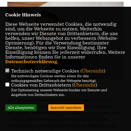
Cookie Hinweis
Diese Webseite verwendet Cookies, die notwendig
sind, um die Webseite zu nutzen. Weiterhin
verwenden wir Dienste von Drittanbietern, die uns
helfen, unser Webangebot zu verbessern (Website-
Optmierung). Für die Verwendung bestimmter
Dienste, benötigen wir Ihre Einwilligung. Ihre
Einwilligung können Sie jederzeit widerrufen. Weitere
Informationen finden Sie in unserer
Datenschutzerklärung
.
Technisch notwendige Cookies (
Übersicht
)
Die notwendigen Cookies werden allein für den
ordnungsgemäßen Gebrauch der Webseite benötigt.
Cookies von Drittanbietern (
Übersicht
)
Zur Optimierung unserer Webseite binden wir Dienste und
Angebote von Drittanbietern ein.
Er übernimmt damit das Amt von Ralf Wieber, welcher
zuvor viele Jahre den Stadtbezirksverband Innenstadt
Alle akzeptieren
Auswahl speichern
geführt hat. Stellvertretender Vorsitzender wird Francesco
Lo Pinto. Die Schriftführung übernimmt Ralf Wieber,
Schatzmeister wird Christoph Wieber. Als Beisitzerinnen