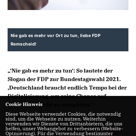
Nie gab es mehr vor Ort zu tun, liebe FDP
Remscheid!
‘Nie gab es mehr zu tun‘: So lautete der
Slogan der FDP zur Bundestagswahl 2021.
Deutschland braucht endlich Tempo bei der
Digitalisierung, um seine Chance auf
Cookie Hinweis
Fortschritt nicht zu verspielen.‘
Diese Webseite verwendet Cookies, die notwendig
sind, um die Webseite zu nutzen. Weiterhin
verwenden wir Dienste von Drittanbietern, die uns
helfen, unser Webangebot zu verbessern (Website-
Optmierung). Für die Verwendung bestimmter