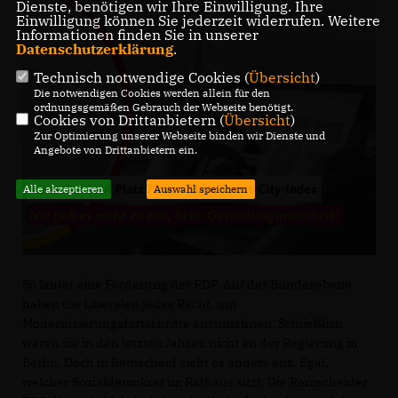
Dienste, benötigen wir Ihre Einwilligung. Ihre
Einwilligung können Sie jederzeit widerrufen. Weitere
Informationen finden Sie in unserer
Datenschutzerklärung
.
Technisch notwendige Cookies (
Übersicht
)
Die notwendigen Cookies werden allein für den
ordnungsgemäßen Gebrauch der Webseite benötigt.
Cookies von Drittanbietern (
Übersicht
)
Zur Optimierung unserer Webseite binden wir Dienste und
Angebote von Drittanbietern ein.
Alle akzeptieren
Auswahl speichern
So lautet eine Forderung der FDP. Auf der Bundesebene
haben die Liberalen jedes Recht, um
Modernisierungsfortschritte anzumahnen. Schließlich
waren sie in den letzten Jahren nicht an der Regierung in
Berlin. Doch in Remscheid sieht es anders aus. Egal,
welcher Sozialdemokrat im Rathaus sitzt: Die Remscheider