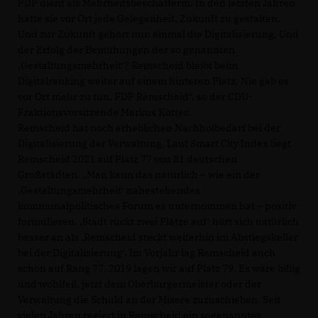
FDP dient als Mehrheitsbeschafferin. In den letzten Jahren
hatte sie vor Ort jede Gelegenheit, Zukunft zu gestalten.
Und zur Zukunft gehört nun einmal die Digitalisierung. Und
der Erfolg der Bemühungen der so genannten
Gestaltungsmehrheit‘? Remscheid bleibt beim
Digitalranking weiter auf einem hinteren Platz. Nie gab es
vor Ort mehr zu tun, FDP Remscheid“, so der CDU-
Fraktionsvorsitzende Markus Kötter.
Remscheid hat noch erheblichen Nachholbedarf bei der
Digitalisierung der Verwaltung. Laut Smart City Index liegt
Remscheid 2021 auf Platz 77 von 81 deutschen
Großstädten. „Man kann das natürlich – wie ein der
Gestaltungsmehrheit‘ nahestehendes
kommunalpolitisches Forum es unternommen hat – positiv
formulieren. ‚Stadt rückt zwei Plätze auf‘ hört sich natürlich
besser an als ‚Remscheid steckt weiterhin im Abstiegskeller
bei der Digitalisierung‘. Im Vorjahr lag Remscheid auch
schon auf Rang 77, 2019 lagen wir auf Platz 79. Es wäre billig
und wohlfeil, jetzt dem Oberbürgermeister oder der
Verwaltung die Schuld an der Misere zuzuschieben. Seit
vielen Jahren regiert in Remscheid ein sogenanntes