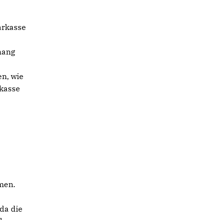
arkasse
hang
n, wie
kasse
men.
 da die