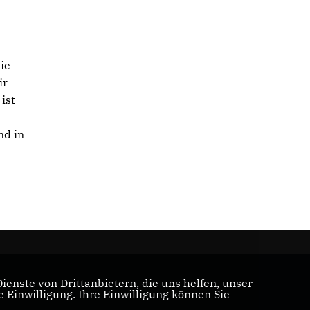
ie
ir
ist
nd in
enste von Drittanbietern, die uns helfen, unser
Einwilligung. Ihre Einwilligung können Sie