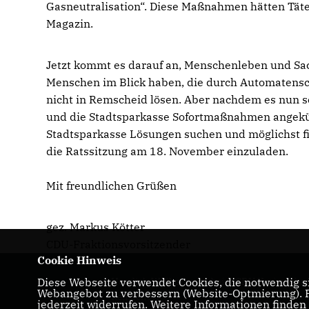
Gasneutralisation“. Diese Maßnahmen hätten Täter
Magazin.
Jetzt kommt es darauf an, Menschenleben und Sac
Menschen im Blick haben, die durch Automatensc
nicht in Remscheid lösen. Aber nachdem es nun s
und die Stadtsparkasse Sofortmaßnahmen angekün
Stadtsparkasse Lösungen suchen und möglichst fi
die Ratssitzung am 18. November einzuladen.
Mit freundlichen Grüßen
gez. Markus Kö
CDU-Fraktionsvorsitzender
Cookie Hinweis
Diese Webseite verwendet Cookies, die notwendig si
Herzlich Willkommen beim CDU Kreisverba
Webangebot zu verbessern (Website-Optmierung). Fü
Remscheid
jederzeit widerrufen. Weitere Informationen finden