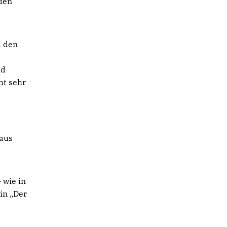
den
d den
nd
ht sehr
 aus
 wie in
in „Der