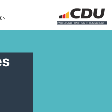
GEN
es