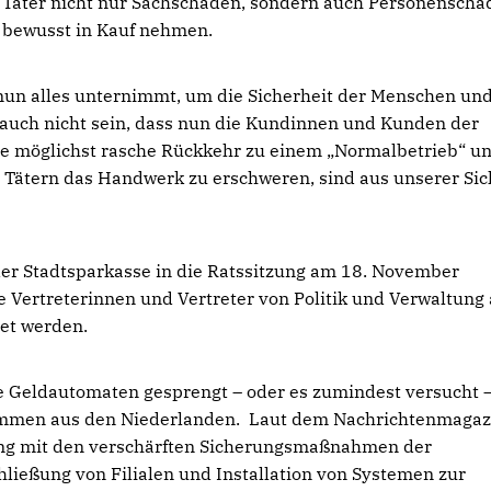
Täter nicht nur Sachschaden, sondern auch Personenscha
bewusst in Kauf nehmen.
 nun alles unternimmt, um die Sicherheit der Menschen un
f auch nicht sein, dass nun die Kundinnen und Kunden der
e möglichst rasche Rückkehr zu einem „Normalbetrieb“ u
Tätern das Handwerk zu erschweren, sind aus unserer Sic
der Stadtsparkasse in die Ratssitzung am 18. November
die Vertreterinnen und Vertreter von Politik und Verwaltung
tet werden.
e Geldautomaten gesprengt – oder es zumindest versucht –
stammen aus den Niederlanden. Laut dem Nachrichtenmagaz
ang mit den verschärften Sicherungsmaßnahmen der
hließung von Filialen und Installation von Systemen zur