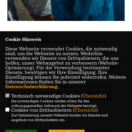
Cookie Hinweis
Sehr geehrter Herr Oberbürgermeister Mast-Weisz,
Diese Webseite verwendet Cookies, die notwendig
sehr geehrter Herr Bezirksbürgermeister Grote,
sind, um die Webseite zu nutzen. Weiterhin
verwenden wir Dienste von Drittanbietern, die uns
die CDU-Fraktion bittet Sie darum, folgenden Antrag in die
helfen, unser Webangebot zu verbessern (Website-
Optmierung). Für die Verwendung bestimmter
Tagesordnung der oben genannten Sitzung aufzunehmen
Dienste, benötigen wir Ihre Einwilligung. Ihre
und zur Abstimmung zu stellen:
Einwilligung können Sie jederzeit widerrufen. Weitere
Informationen finden Sie in unserer
Datenschutzerklärung
.
Die Verwaltung wird beauftragt, geeignete Schritte zu
ergreifen, um der Vermüllung im Umfeld des Fastfood-
Technisch notwendige Cookies (
Übersicht
)
Restaurants Burger King an der Neuenkamper Straße
Die notwendigen Cookies werden allein für den
entgegenzuwirken.
ordnungsgemäßen Gebrauch der Webseite benötigt.
Cookies von Drittanbietern (
Übersicht
)
Zur Optimierung unserer Webseite binden wir Dienste und
Begründung:
Angebote von Drittanbietern ein.
Im Umfeld des Burger King-Schnellrestaurants gibt es