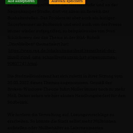
Alle akzeptieren
Auswahl speichern
aktuell ein Müllproblem an der Metzerstraße und an der
Neuenkamper Straße, dort vor allem im Bereich der
Bushaltestellen. Das Problem ist aber auch ein leidiger
Dauerbrenner im Südbezirk und wird auch von der Presse
immer wieder aufgegriffen, so beispielsweise von Sven
Schlickowey, der das Thema in der RGA-Rubrik
Dranbleiben“ thematisiert hat:
https://www.rga.de/lokales/remscheid/remscheid-der-
muell-rund-ums-schnellrestaurant-hat-abgenommen-
90807747.html
.
Die Stadtteilkonferenz hat sich zuletzt in ihrer Sitzung vom
30.03.2022 dieses Themas angenommen. Gemäß der
Broken-Windows-Theorie führt Müller immer noch zu mehr
Müll. Daher sehen wir hier akuten Handlungsbedarf für den
Südbezirk.
Wir fordern die Verwaltung auf, Lösungsvorschläge zu
erarbeiten. So könnte die Stadt selbst mehr Mülltonnen
aufstellen oder Müllbehälter an Laternenmasten