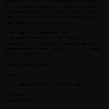
befestigen, aber auch in Gesprächen mit der Burger-Kette
und dem Franchise-Partner an der Neuenkamper Straße
um geeignete Schritte bitten, um das Problem abzustellen
oder zumindest zu verringern. Für wichtig halten wir auch
eine entsprechende Informationskampagne,
In anderen Kommunen hat eine andere
Schnellrestaurantkette zum Beispiel mit Aktionen mit
Slogans wie „Ein großer Wurf. Du schmeißt es rein – wir
machen den Rest“ Kundinnen und Kunden zum Benutzen
der Müllereimer aufgefordert.
Mit freundlichen Grüßen
gez. Elke Rühl
Sprecherin der CDU-Fraktion in der BV 2 – Süd
gez. Fabian Knott
Mitglied der CDU-Fraktion in der BV 2 – Süd