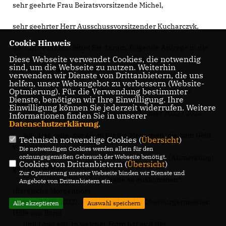
sehr geehrte Frau Beiratsvorsitzende Michel,
sehr geehrter Herr Ausschussvorsitzender Kucharczyk,
Cookie Hinweis
die CDU-Fraktion bittet Sie darum, folgende Anfrage in die
Tagesordnung der oben genannten Sitzungen
Diese Webseite verwendet Cookies, die notwendig
sind, um die Webseite zu nutzen. Weiterhin
aufzunehmen und zu beantworten:
verwenden wir Dienste von Drittanbietern, die uns
helfen, unser Webangebot zu verbessern (Website-
1. Gegenüber der Presse hat der Oberbürgermeister
Optmierung). Für die Verwendung bestimmter
Dienste, benötigen wir Ihre Einwilligung. Ihre
zugesagt, dass
Einwilligung können Sie jederzeit widerrufen. Weitere
Geringverdienern im kommenden Winter 2022 / 2023
Informationen finden Sie in unserer
Datenschutzerklärung
.
geholfen werden
soll. Das gelte „vor allem für die Menschen, die kein Geld
Technisch notwendige Cookies (
Übersicht
)
vom Staat
Die notwendigen Cookies werden allein für den
erhalten und mit ihrem Haushaltskommen (Anmerkung:
ordnungsgemäßen Gebrauch der Webseite benötigt.
Cookies von Drittanbietern (
Übersicht
)
gemeint ist das
Zur Optimierung unserer Webseite binden wir Dienste und
Haushaltseinkommen) gerade so auskommen“
Angebote von Drittanbietern ein.
(Bergische Morgenpost
vom 22.07.2022). Für sie fordert der Oberbürgermeister
Alle akzeptieren
Auswahl speichern
Hilfe von Bund
und Land ein. In welcher Form hat sich der