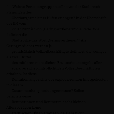
4. Welche Personengruppen sollen von der Stadt nach
Planungen des
Oberbürgermeisters Hilfen erlangen? In der Überschrift
der BM vom
22.07.2022 ist von „Geringverdienern“ die Rede. Wie
definiert die
Stadtspitze das Wort „Geringverdiener“? Als
Geringverdiener werden ja
grundsätzlich Vollzeitbeschäftigte definiert, die weniger
als zwei Drittel
des mittleren monatlichen Bruttoarbeitsentgelts aller
sozialversicherungspflichtigen Vollzeitbeschäftigten
erhalten. Ist diese
Definition angesichts der explodierenden Energiekosten
in diesem
Zusammenhang noch angemessen? Sollen
beispielsweise
Rentnerinnen und Rentner mit sehr kleinen
Altersbezügen keine
städtischen Hilfen erlangen, da sie ja nicht