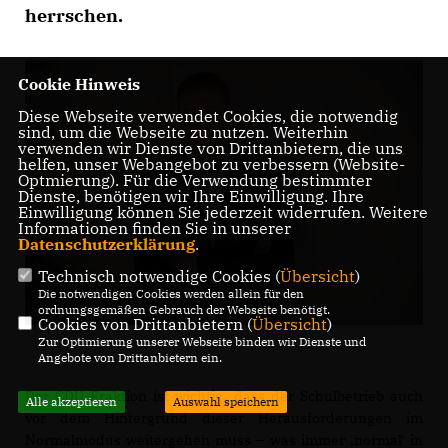
herrschen.
Cookie Hinweis
Diese Webseite verwendet Cookies, die notwendig
sind, um die Webseite zu nutzen. Weiterhin
verwenden wir Dienste von Drittanbietern, die uns
helfen, unser Webangebot zu verbessern (Website-
Optmierung). Für die Verwendung bestimmter
Dienste, benötigen wir Ihre Einwilligung. Ihre
Einwilligung können Sie jederzeit widerrufen. Weitere
Informationen finden Sie in unserer
Datenschutzerklärung
.
Technisch notwendige Cookies (
Übersicht
)
Die notwendigen Cookies werden allein für den
ordnungsgemäßen Gebrauch der Webseite benötigt.
Cookies von Drittanbietern (
Übersicht
)
Zur Optimierung unserer Webseite binden wir Dienste und
Angebote von Drittanbietern ein.
Der CDU-Fraktion ist wichtig, dass der Schulbetrieb auch
Alle akzeptieren
Auswahl speichern
vor dem Hintergrund dieser Herausforderungen im
Normalmodus weitergehen muss – was immer ‚normal‘ in