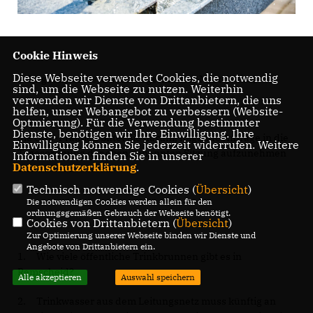
Cookie Hinweis
Diese Webseite verwendet Cookies, die notwendig
Sehr geehrter Herr Oberbürgermeister Mast-Weisz,
sind, um die Webseite zu nutzen. Weiterhin
verwenden wir Dienste von Drittanbietern, die uns
helfen, unser Webangebot zu verbessern (Website-
Optmierung). Für die Verwendung bestimmter
Dienste, benötigen wir Ihre Einwilligung. Ihre
die CDU-Fraktion bittet Sie darum, folgende Anfrage in die
Einwilligung können Sie jederzeit widerrufen. Weitere
Tagesordnung der oben genannten Sitzung aufzunehmen
Informationen finden Sie in unserer
Datenschutzerklärung
.
und zu beantworten:
Technisch notwendige Cookies (
Übersicht
)
Die notwendigen Cookies werden allein für den
ordnungsgemäßen Gebrauch der Webseite benötigt.
Cookies von Drittanbietern (
Übersicht
)
Zur Optimierung unserer Webseite binden wir Dienste und
Angebote von Drittanbietern ein.
1. Wie viele öffentliche Trinkbrunnen gibt es in
Remscheid?
Alle akzeptieren
Auswahl speichern
2. Trinkwasser aus dem Leitungsnetz muss künftig an