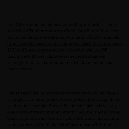
Die CDU-Fraktion im Remscheider Stadtrat fordert schon
seit Jahren Trinkbrunnen im öffentlichen Raum. Nun setzt
sich auch die Bundesregierung für mehr Trinkbrunnen ein
https://www.tagesschau.de/inland/gesellschaft/trinkwasser-
117.html?utm_source=pocket-newtab-global-de-DE
.
Leicht verfügbares Trinkwasser sei heutzutage ein
wichtiger Baustein kommunaler Hitzeaktionspläne“, so
tagesschau.de.
Leider agiert die Remscheider Stadtspitze auch bei diesem
wichtigen Thema zögerlich – zu zögerlich. Dabei zeigt doch
wieder die derzeitige Hitzewelle eindrücklich, wie wichtig
eine solche Infrastruktur an öffentlichen, frei zugänglichen
Wasserspendern ist. Auf Druck der CDU wurde inzwischen
wenigstens ein öffentlicher Trinkbrunnen am Bahnhof in