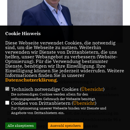
Cookie Hinweis
Diese Webseite verwendet Cookies, die notwendig
sind, um die Webseite zu nutzen. Weiterhin
verwenden wir Dienste von Drittanbietern, die uns
helfen, unser Webangebot zu verbessern (Website-
Optmierung). Für die Verwendung bestimmter
Sehr geehrter Herr Oberbürgermeister Mast-Weisz,
Dienste, benötigen wir Ihre Einwilligung. Ihre
sehr geehrter Herr Bezirksbürgermeister Heuser,
Einwilligung können Sie jederzeit widerrufen. Weitere
Informationen finden Sie in unserer
Datenschutzerklärung
.
die CDU-Fraktion in der Bezirksvertretung 4 –
Lüttringhausen bittet Sie darum, folgenden Antrag in die
Technisch notwendige Cookies (
Übersicht
)
Die notwendigen Cookies werden allein für den
Tagesordnung der oben genannten Sitzung aufzunehmen
ordnungsgemäßen Gebrauch der Webseite benötigt.
und zu beantworten:
Cookies von Drittanbietern (
Übersicht
)
Zur Optimierung unserer Webseite binden wir Dienste und
Angebote von Drittanbietern ein.
Die Verwaltung wird aufgefordert, die Ampelschaltung im
Bereich der Autobahnausfahrt Blume (Anschlussstelle 95 a
Alle akzeptieren
Auswahl speichern
Remscheid-Lennep) so zu optimieren, dass ein