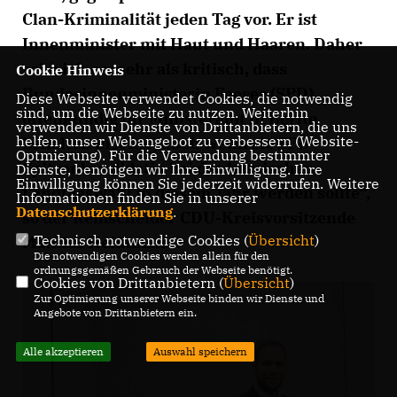
Clan-Kriminalität jeden Tag vor. Er ist
Innenminister mit Haut und Haaren. Daher
sehe ich es mehr als kritisch, dass
Cookie Hinweis
Bundesinnenministerin Faeser (SPD)
Diese Webseite verwendet Cookies, die notwendig
sind, um die Webseite zu nutzen. Weiterhin
offenkundig ihr Ministeramt in Berlin
verwenden wir Dienste von Drittanbietern, die uns
helfen, unser Webangebot zu verbessern (Website-
behalten möchte, auch wenn sie SPD-
Optmierung). Für die Verwendung bestimmter
Spitzenkandidatin bei der hessischen
Dienste, benötigen wir Ihre Einwilligung. Ihre
Einwilligung können Sie jederzeit widerrufen. Weitere
Landtagswahl in diesem Jahr werden sollte“,
Informationen finden Sie in unserer
Datenschutzerklärung
.
so der Remscheider CDU-Kreisvorsitzende
Technisch notwendige Cookies (
Übersicht
)
Mathias Heidtmann.
Die notwendigen Cookies werden allein für den
ordnungsgemäßen Gebrauch der Webseite benötigt.
Cookies von Drittanbietern (
Übersicht
)
Zur Optimierung unserer Webseite binden wir Dienste und
Angebote von Drittanbietern ein.
Alle akzeptieren
Auswahl speichern