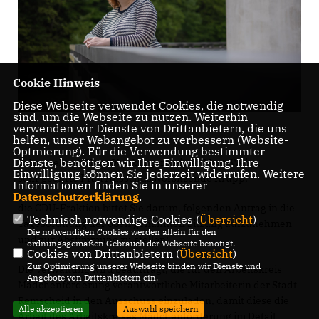
Cookie Hinweis
Diese Webseite verwendet Cookies, die notwendig
sind, um die Webseite zu nutzen. Weiterhin
verwenden wir Dienste von Drittanbietern, die uns
helfen, unser Webangebot zu verbessern (Website-
Optmierung). Für die Verwendung bestimmter
Dienste, benötigen wir Ihre Einwilligung. Ihre
Sehr geehrter Herr Oberbürgermeister Mast-Weisz,
Einwilligung können Sie jederzeit widerrufen. Weitere
sehr geehrte Frau Ausschussvorsitzende Krupp,
Informationen finden Sie in unserer
Datenschutzerklärung
.
die CDU-Fraktion bittet Sie darum, folgenden Antrag in die
Technisch notwendige Cookies (
Übersicht
)
Tagesordnung der oben genannten Sitzung aufzunehmen
Die notwendigen Cookies werden allein für den
und zur Abstimmung zu stellen:
ordnungsgemäßen Gebrauch der Webseite benötigt.
Cookies von Drittanbietern (
Übersicht
)
Zur Optimierung unserer Webseite binden wir Dienste und
Die Verwaltung wird beauftragt, die für den Arbeitskreis
Angebote von Drittanbietern ein.
Mädchenförderung verantwortliche Mitarbeiterin der Stadt
Remscheid in den Ausschuss einzuladen, damit diese die
Alle akzeptieren
Auswahl speichern
Arbeit des Arbeitskreises Mädchenförderung im Detail