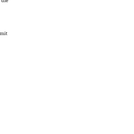
 die
mit