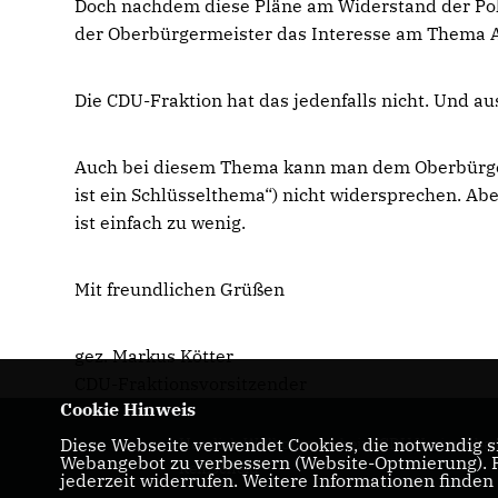
Doch nachdem diese Pläne am Widerstand der Poli
der Oberbürgermeister das Interesse am Thema A
Die CDU-Fraktion hat das jedenfalls nicht. Und au
Auch bei diesem Thema kann man dem Oberbürger
ist ein Schlüsselthema“) nicht widersprechen. Abe
ist einfach zu wenig.
Mit freundlichen Grüßen
gez. Markus Kötter
CDU-Fraktionsvorsitzender
Cookie Hinweis
Diese Webseite verwendet Cookies, die notwendig si
Herzlich Willkommen beim CDU Kreisverba
Webangebot zu verbessern (Website-Optmierung). Fü
Remscheid
jederzeit widerrufen. Weitere Informationen finden