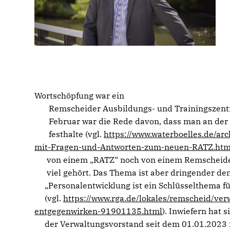
Wortschöpfung war ein
Remscheider Ausbildungs- und Trainingszentr
Februar war die Rede davon, dass man an der 
festhalte (vgl.
https://www.waterboelles.de/ar
mit-Fragen-und-Antworten-zum-neuen-RATZ.htm
von einem „RATZ“ noch von einem Remscheide
viel gehört. Das Thema ist aber dringender den
Personalentwicklung ist ein Schlüsselthema für
(vgl.
https://www.rga.de/lokales/remscheid/v
entgegenwirken-91901135.html
). Inwiefern hat s
der Verwaltungsvorstand seit dem 01.01.2023