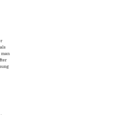
er
als
e man
fter
hnung