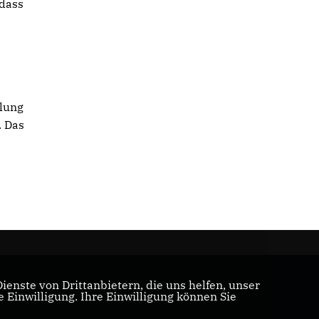
 dass
lung
. Das
enste von Drittanbietern, die uns helfen, unser
Einwilligung. Ihre Einwilligung können Sie