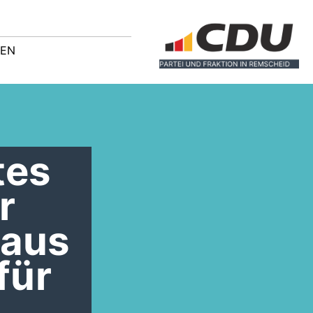
GEN
tes
r
 aus
für