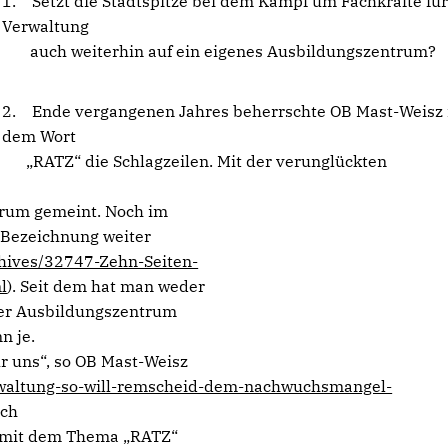
1. Setzt die Stadtspitze bei dem Kampf um Fachkräfte für
Verwaltung
auch weiterhin auf ein eigenes Ausbildungszentrum?
2. Ende vergangenen Jahres beherrschte OB Mast-Weisz 
dem Wort
RATZ“ die Schlagzeilen. Mit der verunglückten
um gemeint. Noch im
Bezeichnung weiter
chives/32747-Zehn-Seiten-
l
). Seit dem hat man weder
r Ausbildungszentrum
n je.
 uns“, so OB Mast-Weisz
erwaltung-so-will-remscheid-dem-nachwuchsmangel-
ich
 mit dem Thema „RATZ“