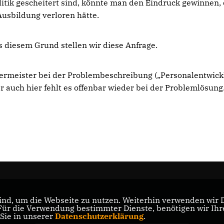
tik gescheitert sind, könnte man den Eindruck gewinnen,
usbildung verloren hätte.
s diesem Grund stellen wir diese Anfrage.
meister bei der Problembeschreibung („Personalentwick
r auch hier fehlt es offenbar wieder bei der Problemlösung
nd, um die Webseite zu nutzen. Weiterhin verwenden wir Di
nd
r die Verwendung bestimmter Dienste, benötigen wir Ihre 
CDU Nordrhein-Westfalen
 Sie in unserer
Datenschutzerklärung
.