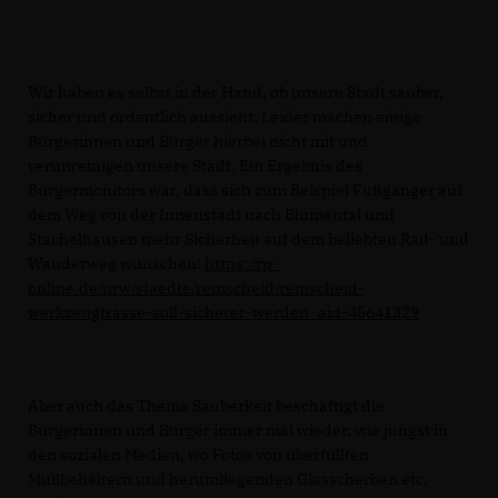
Wir haben es selbst in der Hand, ob unsere Stadt sauber,
sicher und ordentlich aussieht. Leider machen einige
Bürgerinnen und Bürger hierbei nicht mit und
verunreinigen unsere Stadt. Ein Ergebnis des
Bürgermonitors war, dass sich zum Beispiel Fußgänger auf
dem Weg von der Innenstadt nach Blumental und
Stachelhausen mehr Sicherheit auf dem beliebten Rad- und
Wanderweg wünschen:
https://rp-
online.de/nrw/staedte/remscheid/remscheid-
werkzeugtrasse-soll-sicherer-werden_aid-45641329
Aber auch das Thema Sauberkeit beschäftigt die
Bürgerinnen und Bürger immer mal wieder, wie jüngst in
den sozialen Medien, wo Fotos von überfüllten
Müllbehältern und herumliegenden Glasscherben etc.