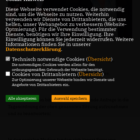
Diese Webseite verwendet Cookies, die notwendig
sind, um die Webseite zu nutzen. Weiterhin
verwenden wir Dienste von Drittanbietern, die uns
helfen, unser Webangebot zu verbessern (Website-
Optmierung). Für die Verwendung bestimmter
Dienste, benötigen wir Ihre Einwilligung. Ihre
Einwilligung können Sie jederzeit widerrufen. Weitere
Informationen finden Sie in unserer
Datenschutzerklärung
.
Technisch notwendige Cookies (
Übersicht
)
Sehr geehrter Herr Oberbürgermeister Mast-Weisz,
Die notwendigen Cookies werden allein für den
ordnungsgemäßen Gebrauch der Webseite benötigt.
sehr geehrter Herr Bezirksbürgermeister Mähler,
Cookies von Drittanbietern (
Übersicht
)
Zur Optimierung unserer Webseite binden wir Dienste und
Angebote von Drittanbietern ein.
Alle akzeptieren
Auswahl speichern
die CDU-Fraktion bittet Sie darum, folgende Anfrage in die
Tagesordnung der oben genannten Sitzung aufzunehmen
und zu beantworten:
In den sozialen Medien fanden sich jüngst Fotos von