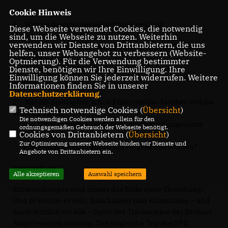
Cookie Hinweis
1. Welche Auswirkungen dürften Urteil und
Diese Webseite verwendet Cookies, die notwendig
Haushaltssperre auf die
sind, um die Webseite zu nutzen. Weiterhin
verwenden wir Dienste von Drittanbietern, die uns
Situation in Ländern und Kommunen haben? Welche
helfen, unser Webangebot zu verbessern (Website-
Auswirkungen
Optmierung). Für die Verwendung bestimmter
Dienste, benötigen wir Ihre Einwilligung. Ihre
befürchtet die Stadtspitze möglicherweise für
Einwilligung können Sie jederzeit widerrufen. Weitere
Remscheid?
Informationen finden Sie in unserer
Datenschutzerklärung
.
2. Hat die Stadtspitze schon Erkenntnisse darüber, welche
Technisch notwendige Cookies (
Übersicht
)
Projekte durch
Die notwendigen Cookies werden allein für den
das Urteil betroffen sind? Geht die Verwaltungsspitze
ordnungsgemäßen Gebrauch der Webseite benötigt.
Cookies von Drittanbietern (
Übersicht
)
davon aus, dass
Zur Optimierung unserer Webseite binden wir Dienste und
alle Förderzusagen aus Berlin eingehalten werden?
Angebote von Drittanbietern ein.
Begründung:
Alle akzeptieren
Auswahl speichern
Enttäuschungen sind immer das Ende einer Täuschung.
Und so könnte es sein, dass Länder und Kommunen – und
somit letztlich wir alle – Opfer der Tricksereien der Berliner
Ampel werden könnten. Das ungleiche Trio aus SPD,