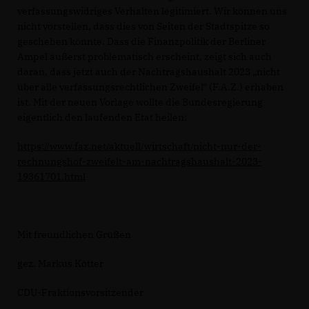
verfassungswidriges Verhalten legitimiert. Wir können uns
nicht vorstellen, dass dies von Seiten der Stadtspitze so
geschehen könnte. Dass die Finanzpolitik der Berliner
Ampel äußerst problematisch erscheint, zeigt sich auch
daran, dass jetzt auch der Nachtragshaushalt 2023 „nicht
über alle verfassungsrechtlichen Zweifel“ (F.A.Z.) erhaben
ist. Mit der neuen Vorlage wollte die Bundesregierung
eigentlich den laufenden Etat heilen:
https://www.faz.net/aktuell/wirtschaft/nicht-nur-der-
rechnungshof-zweifelt-am-nachtragshaushalt-2023-
19361701.html
Mit freundlichen Grüßen
gez. Markus Kötter
CDU-Fraktionsvorsitzender