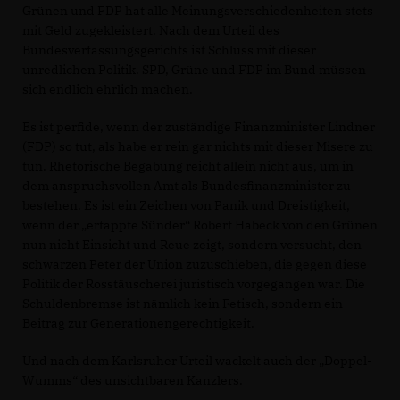
Grünen und FDP hat alle Meinungsverschiedenheiten stets
mit Geld zugekleistert. Nach dem Urteil des
Bundesverfassungsgerichts ist Schluss mit dieser
unredlichen Politik. SPD, Grüne und FDP im Bund müssen
sich endlich ehrlich machen.
Es ist perfide, wenn der zuständige Finanzminister Lindner
(FDP) so tut, als habe er rein gar nichts mit dieser Misere zu
tun. Rhetorische Begabung reicht allein nicht aus, um in
dem anspruchsvollen Amt als Bundesfinanzminister zu
bestehen. Es ist ein Zeichen von Panik und Dreistigkeit,
wenn der „ertappte Sünder“ Robert Habeck von den Grünen
nun nicht Einsicht und Reue zeigt, sondern versucht, den
schwarzen Peter der Union zuzuschieben, die gegen diese
Politik der Rosstäuscherei juristisch vorgegangen war. Die
Schuldenbremse ist nämlich kein Fetisch, sondern ein
Beitrag zur Generationengerechtigkeit.
Und nach dem Karlsruher Urteil wackelt auch der „Doppel-
Wumms“ des unsichtbaren Kanzlers.