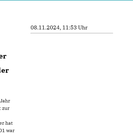
08.11.2024, 11:53 Uhr
er
der
 Jahr
t zur
er hat
001 war