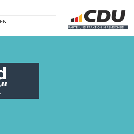
GEN
d
“