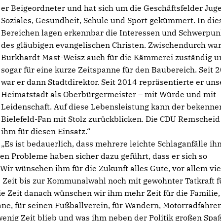
er Beigeordneter und hat sich um die Geschäftsfelder Jug
Soziales, Gesundheit, Schule und Sport gekümmert. In die
Bereichen lagen erkennbar die Interessen und Schwerpun
des gläubigen evangelischen Christen. Zwischendurch wa
Burkhardt Mast-Weisz auch für die Kämmerei zuständig u
sogar für eine kurze Zeitspanne für den Baubereich. Seit 
war er dann Stadtdirektor. Seit 2014 repräsentierte er uns
Heimatstadt als Oberbürgermeister – mit Würde und mit
Leidenschaft. Auf diese Lebensleistung kann der bekenn
Bielefeld-Fan mit Stolz zurückblicken. Die CDU Remscheid
ihm für diesen Einsatz.“
Es ist bedauerlich, dass mehrere leichte Schlaganfälle ih
hen Probleme haben sicher dazu geführt, dass er sich so
 Wir wünschen ihm für die Zukunft alles Gute, vor allem vie
e Zeit bis zur Kommunalwahl noch mit gewohnter Tatkraft f
ie Zeit danach wünschen wir ihm mehr Zeit für die Familie, 
mane, für seinen Fußballverein, für Wandern, Motorradfahre
u wenig Zeit blieb und was ihm neben der Politik großen Spa