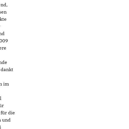
end,
sen
kte
r
nd
2009
ere
ende
 dankt
m im
l
ür
für die
n und
ß