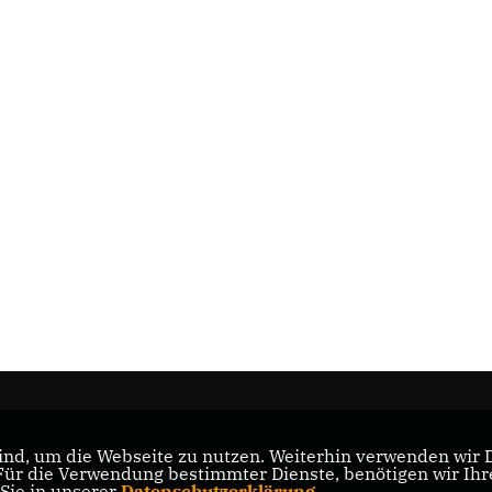
nd, um die Webseite zu nutzen. Weiterhin verwenden wir Di
nd
r die Verwendung bestimmter Dienste, benötigen wir Ihre 
CDU Nordrhein-Westfalen
 Sie in unserer
Datenschutzerklärung
.