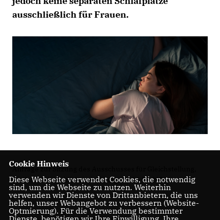
jedoch keine separaten Schlafplätze
ausschließlich für Frauen.
Cookie Hinweis
Anfrage zur Sitzung des Ausschusses für Gleichstellung,
Diese Webseite verwendet Cookies, die notwendig
Vielfalt und Antidiskriminierung am 25.02.2026
sind, um die Webseite zu nutzen. Weiterhin
verwenden wir Dienste von Drittanbietern, die uns
helfen, unser Webangebot zu verbessern (Website-
Optmierung). Für die Verwendung bestimmter
Dienste, benötigen wir Ihre Einwilligung. Ihre