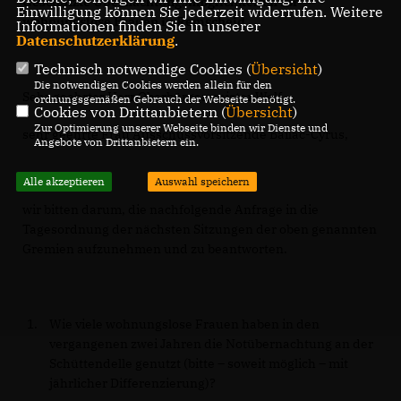
Geschützte Übernachtungsmöglichkeiten für
Einwilligung können Sie jederzeit widerrufen. Weitere
wohnungslose Frauen in Remscheid
Informationen finden Sie in unserer
Datenschutzerklärung
.
Technisch notwendige Cookies (
Übersicht
)
Die notwendigen Cookies werden allein für den
Sehr geehrter Herr Oberbürgermeister Wolf,
ordnungsgemäßen Gebrauch der Webseite benötigt.
Cookies von Drittanbietern (
Übersicht
)
Zur Optimierung unserer Webseite binden wir Dienste und
sehr geehrte Frau Ausschussvorsitzende Bailac-Cyrus,
Angebote von Drittanbietern ein.
Alle akzeptieren
Auswahl speichern
wir bitten darum, die nachfolgende Anfrage in die
Tagesordnung der nächsten Sitzungen der oben genannten
Gremien aufzunehmen und zu beantworten.
Wie viele wohnungslose Frauen haben in den
vergangenen zwei Jahren die Notübernachtung an der
Schüttendelle genutzt (bitte – soweit möglich – mit
jährlicher Differenzierung)?