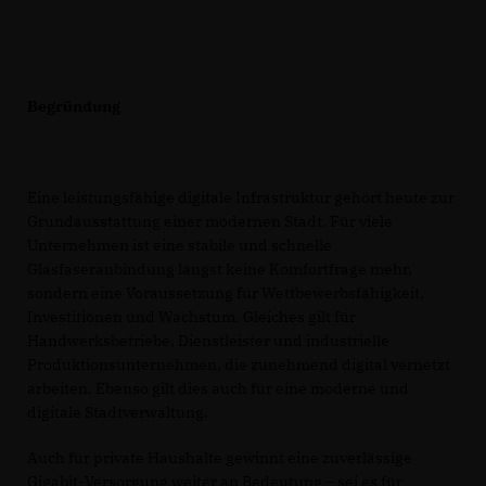
Begründung
Eine leistungsfähige digitale Infrastruktur gehört heute zur
Grundausstattung einer modernen Stadt. Für viele
Unternehmen ist eine stabile und schnelle
Glasfaseranbindung längst keine Komfortfrage mehr,
sondern eine Voraussetzung für Wettbewerbsfähigkeit,
Investitionen und Wachstum. Gleiches gilt für
Handwerksbetriebe, Dienstleister und industrielle
Produktionsunternehmen, die zunehmend digital vernetzt
arbeiten. Ebenso gilt dies auch für eine moderne und
digitale Stadtverwaltung.
Auch für private Haushalte gewinnt eine zuverlässige
Gigabit-Versorgung weiter an Bedeutung – sei es für