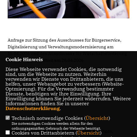
Anfrage zur Sitzung des Ausschusses für Bürgerservice,
Digitalisierung und Verwaltungsmodernisierung am
15.04.2026 und des Ausschusses für Wirtschaftsförderung
Cookie Hinweis
und Energiesicherheit am 28.04.2026
Diese Webseite verwendet Cookies, die notwendig
sind, um die Webseite zu nutzen. Weiterhin
verwenden wir Dienste von Drittanbietern, die uns
helfen, unser Webangebot zu verbessern (Website-
Glasfaserausbau in Remscheid – aktueller Stand,
Optmierung). Für die Verwendung bestimmter
Zeitplan und strategische Zielsetzung
Dienste, benötigen wir Ihre Einwilligung. Ihre
Einwilligung können Sie jederzeit widerrufen. Weitere
Informationen finden Sie in unserer
Datenschutzerklärung
.
Technisch notwendige Cookies (
Übersicht
)
Sehr geehrter Herr Oberbürgermeister Wolf,
Die notwendigen Cookies werden allein für den
ordnungsgemäßen Gebrauch der Webseite benötigt.
sehr geehrter Herr Ausschussvorsitzender Lo Pinto,
Cookies von Drittanbietern (
Übersicht
)