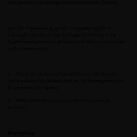
sehr geehrte Frau Bezirksbürgermeisterin Dr. Dietrich,
die CDU-Fraktionen in der BV 3 – Lennep und BV 4 –
Lüttringhausen bitten Sie, die folgende Anfrage in die
Tagesordnung der oben genannten Sitzung aufzunehmen
und zu beantworten:
1. Wie ist der Sachstand zur Anbindung der aktuell in
Lennep endenden Balkantrasse an das Radwegenetz auf
Wuppertaler Stadtgebiet?
2. Wann ist mit dem Abschluss der Anbindung zu
rechnen?
Begründung