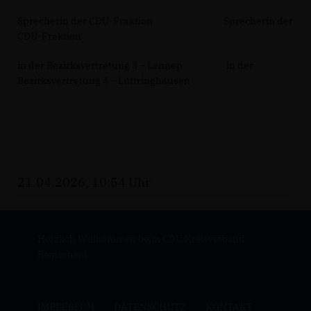
Sprecherin der CDU-Fraktion Sprecherin der
CDU-Fraktion
in der Bezirksvertretung 3 – Lennep in der
Bezirksvertretung 4 – Lüttringhausen
21.04.2026, 10:54 Uhr
Herzlich Willkommen beim CDU Kreisverband
Remscheid
IMPRESSUM
DATENSCHUTZ
KONTAKT