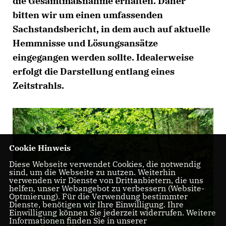
die Gesamtmaßnahme erhalten. Daher
bitten wir um einen umfassenden
Sachstandsbericht, in dem auch auf aktuelle
Hemmnisse und Lösungsansätze
eingegangen werden sollte. Idealerweise
erfolgt die Darstellung entlang eines
Zeitstrahls.
Cookie Hinweis
Diese Webseite verwendet Cookies, die notwendig
sind, um die Webseite zu nutzen. Weiterhin
verwenden wir Dienste von Drittanbietern, die uns
helfen, unser Webangebot zu verbessern (Website-
Optmierung). Für die Verwendung bestimmter
Dienste, benötigen wir Ihre Einwilligung. Ihre
Einwilligung können Sie jederzeit widerrufen. Weitere
Informationen finden Sie in unserer