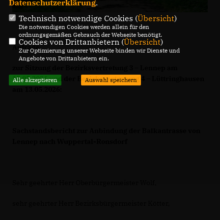
Datenschutzerklärung
.
Technisch notwendige Cookies (
Übersicht
)
Die notwendigen Cookies werden allein für den
ordnungsgemäßen Gebrauch der Webseite benötigt.
Cookies von Drittanbietern (
Übersicht
)
Anfrage
Zur Optimierung unserer Webseite binden wir Dienste und
Angebote von Drittanbietern ein.
zur Sitzung der Bezirksvertretung 3 – Lennep am
13.05.2026 und der Bezirksvertretung 4 – Lüttringhausen
Alle akzeptieren
Auswahl speichern
am 13.05.2026:
Sachstandsbericht zur Anbindung der Balkantrasse von
Lennep nach Wuppertal-Ronsdorf
Sehr geehrter Herr Oberbürgermeister Wolf,
sehr geehrter Herr Bezirksbürgermeister Kötter,