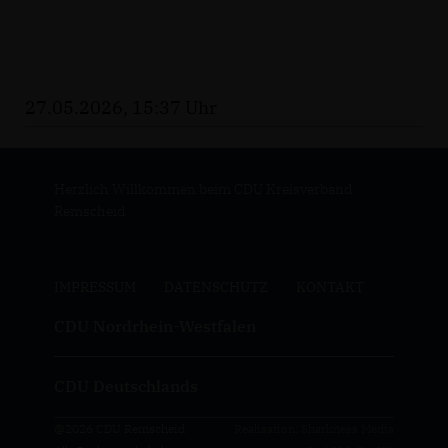
27.05.2026, 15:37 Uhr
Herzlich Willkommen beim CDU Kreisverband
Remscheid
IMPRESSUM
DATENSCHUTZ
KONTAKT
CDU Nordrhein-Westfalen
CDU Deutschlands
@2026 CDU Remscheid
Realisation: Sharkness Media