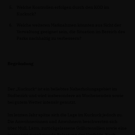
Welche Kontrollen erfolgen durch den KOD im
Kuckuck?
Welche weiteren Maßnahmen könnten aus Sicht der
Verwaltung geeignet sein, die Situation im Bereich des
Parks nachhaltig zu verbessern?
Begründung
Der „Kuckuck“ ist ein beliebtes Naherholungsgebiet im
Südbezirk und wird insbesondere an Wochenenden sowie
bei gutem Wetter intensiv genutzt.
Im letzten Jahr spitze sich die Lage im Kuckuck jedoch zu.
Die Anwohnerinnen und Anwohnern beschwerten sich
über Müll, Lärm, zurückgelassene Grillutensilien sowie eine
insgesamt zunehmende Belastung des Umfelds. Nach