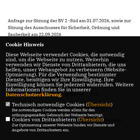
Anfrage zur Sitzung der BV 2 -Süd am 01.07.2026, sowie zur
Sitzung des Ausschusses für Sicherheit, Ordnung und
Sauberkeit am 22.09.2026
Cookie Hinweis
Diese Webseite verwendet Cookies, die notwendig
sind, um die Webseite zu nutzen. Weiterhin
Kuckuck sauber und sicher halten – Maßnahmen gegen
verwenden wir Dienste von Drittanbietern, die uns
Vermüllung und Dauerbelastung für Anwohner
helfen, unser Webangebot zu verbessern (Website-
Optmierung). Für die Verwendung bestimmter
Dienste, benötigen wir Ihre Einwilligung. Ihre
Einwilligung können Sie jederzeit widerrufen. Weitere
Informationen finden Sie in unserer
Sehr geehrter Herr Oberbürgermeister Wolf,
Datenschutzerklärung
.
Technisch notwendige Cookies (
Übersicht
)
sehr geehrter Herr Bezirksbürgermeister Grote,
Die notwendigen Cookies werden allein für den
ordnungsgemäßen Gebrauch der Webseite benötigt.
Cookies von Drittanbietern (
Übersicht
)
sehr geehrte Frau Ausschussvorsitzende Kreimendahl,
Zur Optimierung unserer Webseite binden wir Dienste und
Angebote von Drittanbietern ein.