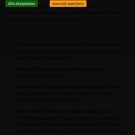
Alle akzeptieren
Auswahl speichern
wir bitten darum, nachfolgende Anfrage in die
Tagesordnung der Sitzungen der oben genannten Gremien
aufzunehmen und zu beantworten.
Wie beurteilt die Verwaltung die Situation im Kuckuck
an sonnigen Tagen, insbesondere am Wochenende,
hinsichtlich Müll und Lärm?
Reichen die gegenwärtigen Reinigungs- und
Entsorgungsintervalle?
Wurden alle Zuwegungen zum Kuckuck durch Steine
oder Absperrpfosten so abgesperrt, dass er nicht
unbefugt befahren werden kann?
Wie bewertet die Verwaltung die Parksituation im
Umfeld des „Kuckuck“, insbesondere das kurzzeitige
Halten bzw. Parken auf der Intzestraße zum Be- und
Entladen größerer Grill- und Picknickausstattungen?