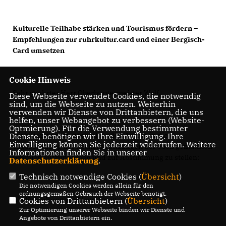
Kulturelle Teilhabe stärken und Tourismus fördern –
Empfehlungen zur ruhrkultur.card und einer Bergisch-
Card umsetzen
Cookie Hinweis
Sehr geehrter Herr Oberbürgermeister Wolf,
Diese Webseite verwendet Cookies, die notwendig
sind, um die Webseite zu nutzen. Weiterhin
verwenden wir Dienste von Drittanbietern, die uns
helfen, unser Webangebot zu verbessern (Website-
Optmierung). Für die Verwendung bestimmter
wir bitten darum, nachfolgenden Antrag in die
Dienste, benötigen wir Ihre Einwilligung. Ihre
Einwilligung können Sie jederzeit widerrufen. Weitere
Tagesordnung der nächsten Sitzungen der oben genannten
Informationen finden Sie in unserer
Gremien aufzunehmen und zur Abstimmung zu stellen:
Datenschutzerklärung
.
Technisch notwendige Cookies (
Übersicht
)
Die notwendigen Cookies werden allein für den
ordnungsgemäßen Gebrauch der Webseite benötigt.
Die Verwaltung wird beauftragt,
Cookies von Drittanbietern (
Übersicht
)
Zur Optimierung unserer Webseite binden wir Dienste und
Angebote von Drittanbietern ein.