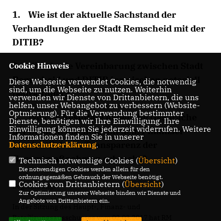
1. Wie ist der aktuelle Sachstand der
Verhandlungen der Stadt Remscheid mit der
DITIB?
2. Wurde die Vereinbarung zwischen Stadt
Cookie Hinweis
Remscheid und DITIB inzwischen notariell
Diese Webseite verwendet Cookies, die notwendig
sind, um die Webseite zu nutzen. Weiterhin
beurkundet?
verwenden wir Dienste von Drittanbietern, die uns
helfen, unser Webangebot zu verbessern (Website-
Optmierung). Für die Verwendung bestimmter
3. Welche Resultate haben die Gespräche
Dienste, benötigen wir Ihre Einwilligung. Ihre
Einwilligung können Sie jederzeit widerrufen. Weitere
der Stadt Remscheid mit dem Finanzier
Informationen finden Sie in unserer
hinsichtlich der Transparenz der
Datenschutzerklärung
.
Gesamtmaßnahmen erbracht?
Technisch notwendige Cookies (
Übersicht
)
Die notwendigen Cookies werden allein für den
ordnungsgemäßen Gebrauch der Webseite benötigt.
Cookies von Drittanbietern (
Übersicht
)
Begründung:
Zur Optimierung unserer Webseite binden wir Dienste und
Angebote von Drittanbietern ein.
In der Sitzung des Haupt-, Finanz- und
Beteiligungsausschusses vom 02.03.2017 hat RM