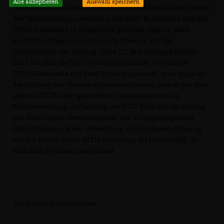
Alle akzeptieren
Auswahl speichern
Nettekoven um einen kurzen Sachstandsbericht zum Stand
der Verhandlungen zwischen der Stadt Remscheid und der
DITIB-Gemeinde in Remscheid gebeten. Unsere oben
gestellten Fragen beziehen sich allesamt auf die
Niederschrift der Sitzung, Seite 12. Seit Anfang Februar
2017 hat sich die CDU-Fraktion unzählige Male an die
DITIB-Gemeinde mit dem Wunsch gewandt, man möge ihr
die Satzung des Vereins zukommen lassen. Dies ist bis dato
seitens DITIB nicht geschehen. Inzwischen hat die
Stadtverwaltung die Satzung der CDU-Fraktion als Auszug
aus dem Online-Vereinsregister zur Verfügung gestellt.
Dafür danken wir der Verwaltung, halten diesen Umgang
mit der Politik durch DITIB allerdings für fragwürdig. So
wird kein Vertrauen aufgebaut.
Mit freundlichen Grüßen