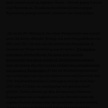
nicht zuletzt auch im digitalen Raum – Gewalt gegen Frauen
und Mädchen zu. So soll ein deutliches Zeichen gegen
Repression gezeigt werden“, erläutert der Ortspolitiker.
Die letzte BV-Sitzung in der alten Wahlperiode war zuletzt
auch die letzte offizielle Sitzung von zwei Ortspolitikern von
SPD und CDU, die sich um die städtische Demokratie in
besonderer Weise verdient gemacht haben.
Wir danken
zum einen Jürgen Heuser für seine gute und nie
konfrontativ angelegte Arbeit als Bezirksbürgermeister.
Und wir ziehen den Hut vor der politischen Lebensleistung
von Andreas Stuhlmüller.
Er hat als Bezirksbürgermeister
von Lüttringhausen Spuren hinterlassen und hat auch den
CDU-Stadtbezirksverband Lüttringhausen bis zum Jahr
2021 über 12 Jahre so unaufgeregt wie gewissenhaft
geführt. Neben diesem großen kommunalpolitischen
Engagement hat er zugleich auch als Steuerberater mit
eigener Kanzlei immer sehr viel gearbeitet. In den letzten
Jahren musste er leider auch einige gesundheitliche