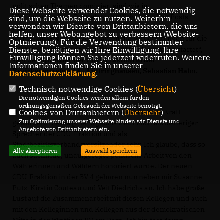
politischen Themen dominiert sind wie in
Diese Webseite verwendet Cookies, die notwendig
Wahlkampfzeiten. Dass aber deutlicher weniger Posts
sind, um die Webseite zu nutzen. Weiterhin
verwenden wir Dienste von Drittanbietern, die uns
abgesetzt werden, heißt nicht, dass weniger gearbeitet
helfen, unser Webangebot zu verbessern (Website-
würde. Im Gegenteil: Jetzt laufen die Vorbereitungen für die
Optmierung). Für die Verwendung bestimmter
Dienste, benötigen wir Ihre Einwilligung. Ihre
nächste Wahlperiode, die dann Anfang November startet“,
Einwilligung können Sie jederzeit widerrufen. Weitere
sagt der
Sprecher der CDU-Fraktion in der
Informationen finden Sie in unserer
Bezirksvertretung 4 – Lüttringhausen, Sebastian Hahn.
Datenschutzerklärung
.
Technisch notwendige Cookies (
Übersicht
)
Die notwendigen Cookies werden allein für den
ordnungsgemäßen Gebrauch der Webseite benötigt.
Cookies von Drittanbietern (
Übersicht
)
Die CDU ist in der BV Lüttringhausen stärkste Kraft
Zur Optimierung unserer Webseite binden wir Dienste und
geworden
. Dieses gute Ergebnis freut mich als bisheriger
Angebote von Drittanbietern ein.
Sprecher der CDU-Fraktion und als
Stadtbezirksverbandsvorsitzender sehr. Ich glaube, dass so
Alle akzeptieren
Auswahl speichern
auch sachliche, unaufgeregte politische Arbeit von den
Wählerinnen und Wählern honoriert wurde.
Der neuen
CDU-Fraktion in der BV 4 gehören nun neben mir Susanne
Pütz, Kirstin Couteau und Veit Diedrichs an.
Ich habe große
Lust auf die Zusammenarbeit mit diesen Kollegen und auch
mit den Kolleginnen und Kollegen aus der demokratischen