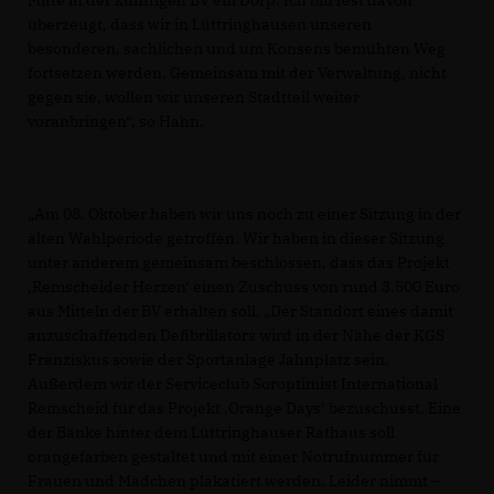
Mitte in der künftigen BV em Dorp. Ich bin fest davon
überzeugt, dass wir in Lüttringhausen unseren
besonderen, sachlichen und um Konsens bemühten Weg
fortsetzen werden. Gemeinsam mit der Verwaltung, nicht
gegen sie, wollen wir unseren Stadtteil weiter
voranbringen“, so Hahn.
Am 08. Oktober haben wir uns noch zu einer Sitzung in der
alten Wahlperiode getroffen. Wir haben in dieser Sitzung
unter anderem gemeinsam beschlossen, dass das Projekt
Remscheider Herzen‘ einen Zuschuss von rund 3.500 Euro
aus Mitteln der BV erhalten soll. „Der Standort eines damit
anzuschaffenden Defibrillators wird in der Nähe der KGS
Franziskus sowie der Sportanlage Jahnplatz sein.
Außerdem wir der Serviceclub Soroptimist International
Remscheid für das Projekt ‚Orange Days‘ bezuschusst. Eine
der Bänke hinter dem Lüttringhauser Rathaus soll
orangefarben gestaltet und mit einer Notrufnummer für
Frauen und Mädchen plakatiert werden. Leider nimmt –