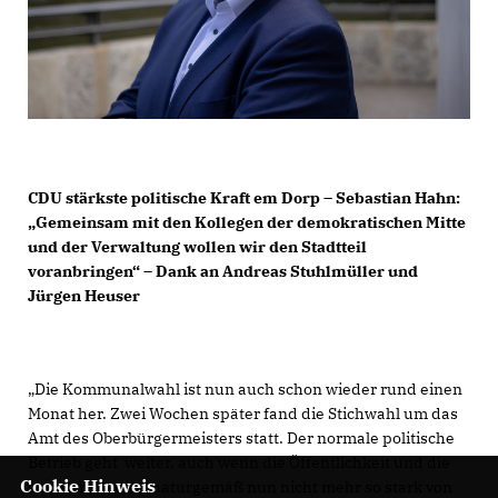
CDU stärkste politische Kraft em Dorp – Sebastian Hahn:
Gemeinsam mit den Kollegen der demokratischen Mitte
und der Verwaltung wollen wir den Stadtteil
voranbringen“ – Dank an Andreas Stuhlmüller und
Jürgen Heuser
Die Kommunalwahl ist nun auch schon wieder rund einen
Monat her. Zwei Wochen später fand die Stichwahl um das
Amt des Oberbürgermeisters statt. Der normale politische
Betrieb geht weiter, auch wenn die Öffentlichkeit und die
Cookie Hinweis
sozialen Medien naturgemäß nun nicht mehr so stark von