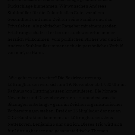
Rückschläge hinnehmen. Wir wünschen Andreas
Stuhlmüller für die Zukunft alles Gute, vor allem
Gesundheit und mehr Zeit für seine Familie und das
Privatleben. Als politischer Ratgeber mit einem großen
Erfahrungsschatz ist er bei uns auch weiterhin immer
herzlich willkommen. Vom politischen Stil her war und ist
Andreas Stuhlmüller immer auch ein persönliches Vorbild
von mir“, so Hahn.
Wie geht es nun weiter? Die Bezirksvertretung
Lüttringhausen wird sich am 19. November ab 17.30 Uhr im
Rathaus von Lüttringhausen konstituieren. Die Monate
November und Dezember werden – zumindest was die
Sitzungen anbelangt – ganz im Zeichen organisatorischer
Vorbereitungen stehen. Drei der 16 Mitglieder der neuen
CDU-Ratsfraktion kommen aus Lüttringhausen: Jens
Nettekoven, Benjamin Fuhr und ich. Dieses Trio wird sich
für Lüttringhauser und gesamtstädtische Themen