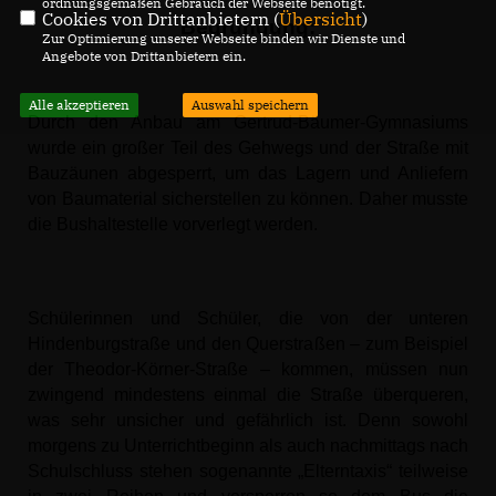
ordnungsgemäßen Gebrauch der Webseite benötigt.
Cookies von Drittanbietern (
Übersicht
)
Begründung:
Zur Optimierung unserer Webseite binden wir Dienste und
Angebote von Drittanbietern ein.
Alle akzeptieren
Auswahl speichern
Durch den Anbau am Gertrud-Bäumer-Gymnasiums
wurde ein großer Teil des Gehwegs und der Straße mit
Bauzäunen abgesperrt, um das Lagern und Anliefern
von Baumaterial sicherstellen zu können. Daher musste
die Bushaltestelle vorverlegt werden.
Schülerinnen und Schüler, die von der unteren
Hindenburgstraße und den Querstraßen – zum Beispiel
der Theodor-Körner-Straße – kommen, müssen nun
zwingend mindestens einmal die Straße überqueren,
was sehr unsicher und gefährlich ist. Denn sowohl
morgens zu Unterrichtbeginn als auch nachmittags nach
Schulschluss stehen sogenannte „Elterntaxis“ teilweise