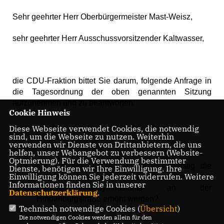
Sehr geehrter Herr Oberbürgermeister Mast-Weisz,
sehr geehrter Herr Ausschussvorsitzender Kaltwasser,
die CDU-Fraktion bittet Sie darum, folgende Anfrage in
die Tagesordnung der oben genannten Sitzung
aufzunehmen und zu beantworten:
Cookie Hinweis
Diese Webseite verwendet Cookies, die notwendig
sind, um die Webseite zu nutzen. Weiterhin
verwenden wir Dienste von Drittanbietern, die uns
helfen, unser Webangebot zu verbessern (Website-
Optmierung). Für die Verwendung bestimmter
Mit welchen Maßnahmen kann kurzfristig die
Dienste, benötigen wir Ihre Einwilligung. Ihre
Einwilligung können Sie jederzeit widerrufen. Weitere
Schulwegsicherheit der Kinder im Bereich des
Informationen finden Sie in unserer
Gertrud-Bäumer-Gymnasiums an der
Datenschutzerklärung
.
Hindenburgstraße erhöht werden?
Technisch notwendige Cookies (
Übersicht
)
Die notwendigen Cookies werden allein für den